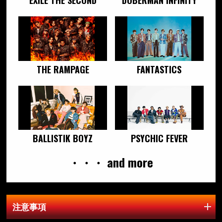
EXILE THE SECOND
DOBERMAN INFINITY
THE RAMPAGE
FANTASTICS
BALLISTIK BOYZ
PSYCHIC FEVER
・・・ and more
注意事項