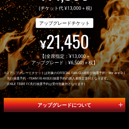
は、出演者や演出などが見えない場合がございますの
(チケット代 ¥13,000＋税)
で、あらかじめご了承ください。
※当日、車椅子でご来場のお客様には、車椅子専用の鑑賞
アップグレードチケット
スペースへご案内いたします。
21,450
鑑賞スペースの確保の都合上、チケットをご購入後、公
¥
演の1週間前までに公演のお問い合わせ先までご連絡くだ
さいますようお願いいたします。
【(全席指定：¥13,000＋
介助が必要な方に限り、付き添いの方1名様までご一緒に
アップグレード：¥6,500)＋税】
ご鑑賞いただけます。
※2 アップグレードチケットは対象のOFFICIAL FAN CLUB先行抽選予約・We are D.I
※付き添いの方も必ずチケットが必要となりますのでご注
先行抽選予約・TEAM HI-AX先行抽選予約の購入者限定受付となります。
意ください。
(EXILE TRIBE FC先行抽選予約は受付対象外となります)
なお、車椅子エリアには定員がございます。満席の場合
はご利用いただけませんので、あらかじめご了承くださ
アップグレードについて
い。
また、状況により付き添いの方にはご自身の座席でご鑑
賞いただく場合がございます。
受付方法
車椅子エリアは着席での鑑賞となります。演出によって