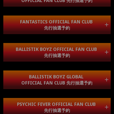
OFFICIAL FAN CLUB 先行抽選予約
・BALLISTIK BOYZ GLOBAL OFFICIAL FAN CLUB先行抽
ログイン可能な会員様が対象になります。
※各公演4枚までお申込み可能
選予約
・PSYCHIC FEVER OFFICIAL FAN CLUB先行抽選予約
対象者
・PSYCHIC FEVER GLOBAL OFFICIAL FAN CLUB先行抽選
申込期間
予約
FANTASTICS OFFICIAL FAN CLUB
申込み期間内にファンクラブサイトに
・TEAM HI-AX先行抽選予約
6/29(月)15:00～7/5(日)23:00
先行抽選予約
ログイン可能な会員様が対象になります。
チケットの申込は終了しました
※各公演4枚までお申込み可能
注意事項
チケットの申込は終了しました
対象者
申込期間
※アップグレードチケット抽選受付で落選となった場合
BALLISTIK BOYZ OFFICIAL FAN CLUB
申込み期間内にファンクラブサイトに
は、対象のOFFICIAL FAN CLUB先行抽選予約・We are D.I
6/29(月)15:00～7/5(日)23:00
先行抽選予約
ログイン可能な会員様が対象になります。
先行抽選予約・TEAM HI-AX先行抽選予約でご当選された
※各公演4枚までお申込み可能
［全席指定］でのご観覧となります。
※アップグレードチケットはリセール対象外となります。
対象者
※アップグレードチケットのご購入は差額代金の他に別途
申込期間
THE RAMPAGE GLOBAL
BALLISTIK BOYZ GLOBAL
各種手数料が掛かります。
申込み期間内にファンクラブサイトに
チケットの申込は終了しました
6/29(月)15:00～7/5(日)23:00
OFFICIAL FAN CLUB
※アップグレードチケットは車椅子専用スペースをご希望
OFFICIAL FAN CLUB 先行抽選予約
ログイン可能な会員様が対象になります。
される方が当選される可能性もございます。
※各公演4枚までお申込み可能
チケットの申込は終了しました
主催者側がアップグレードチケットでご当選された場所で
のご観覧が難しいと判断した場合、車椅子専用スペースに
対象者
申込期間
ご案内させていただく場合がございます。あらかじめご了
PSYCHIC FEVER OFFICIAL FAN CLUB
申込み期間内にファンクラブサイトに
承ください。
6/29(月)15:00～7/5(日)23:00
先行抽選予約
ログイン可能な会員様が対象になります。
※各公演4枚までお申込み可能