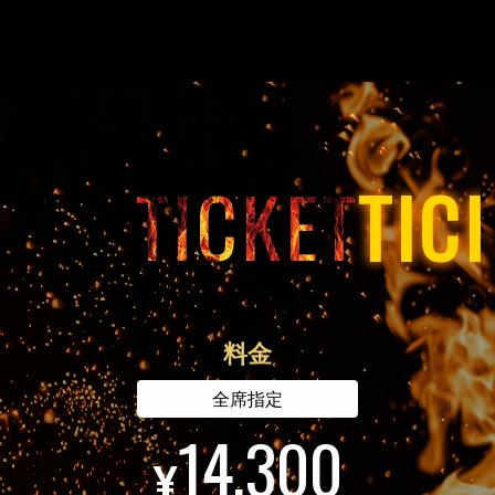
※営利目的の転売禁止
※実施中の先行受付にて多数のエントリーがあった公演
は、以降の先行受付・一般発売等では受付対象外となる
場合がございます。
※チケットは、紛失・盗難・破損等含むいかなる場合でも
TICKET
再発行いたしません。
※公演中止、または延期の場合を除き、体調不良、荒天
等、いかなる理由でもチケットの払い戻しはいたしませ
ん。あらかじめご了承のうえ、お申し込みください。
※6歳以上有料、5歳以下入場不可
※開場時間・開演時間が変更になる場合がございます。
料金
※出演者が変更となる場合がございます。
※都合により興行内容の一部を変更する場合がございま
全席指定
す。
14,300
※着席指定席が含まれる場合がございます。着席指定席と
¥
は、公演中必ずご着席いただくお席となります。
※ステージの形状・ライブの構成・会場の特性等によって