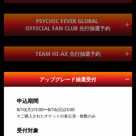
対象者
申込期間
PSYCHIC FEVER GLOBAL
申込み期間内にファンクラブサイトに
チケットの申込は終了しました
6/29(月)15:00～7/5(日)23:00
OFFICIAL FAN CLUB 先行抽選予約
ログイン可能な会員様が対象になります。
※各公演4枚までお申込み可能
対象者
申込期間
BALLISTIK BOYZ GLOBAL
TEAM HI-AX 先行抽選予約
申込み期間内にファンクラブサイトに
チケットの申込は終了しました
6/29(月)15:00～7/5(日)23:00
OFFICIAL FAN CLUB
ログイン可能な会員様が対象になります。
※各公演4枚までお申込み可能
チケットの申込は終了しました
申込期間
対象者
アップグレード抽選受付
6/29(月)15:00～7/5(日)23:00
申込み期間内にファンクラブサイトに
※各公演4枚までお申込み可能
ログイン可能な会員様が対象になります。
申込期間
対象者
8/10(月)15:00〜8/16(日)23:00
申込み期間内にファンクラブサイトに
※ご購入されたチケットの各公演・枚数のみ
PSYCHIC FEVER GLOBAL
ログイン可能な会員様が対象になります。
チケットの申込は終了しました
OFFICIAL FAN CLUB
受付対象
チケットの申込は終了しました