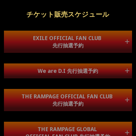
対象のOFFICIAL FAN CLUB先行抽選予約・We are D.I先行
は周囲のお客様が立ち上がることがあり、ステージが見
抽選予約・TEAM HI-AX先行抽選予約にて［全席指定］に
チケット販売スケジュール
ご当選されたお客様のみ、アップグレードチケット抽選受
えづらくなる可能性がございます。あらかじめご了承願
付のお申込みが可能となります。
います。
ticketbookマイページにログインし､｢すべて｣から該当の公
限られたスペースでのご案内となりますため、皆様のご
演を選択してお申込みページへお進みください。
※ご購入いただいた公演・枚数でのみお申込みいただけま
理解とご協力をお願い申し上げます。
EXILE OFFICIAL FAN CLUB
す。他公演・⼀部枚数のみのお申込みはできません。
先行抽選予約
【公演に関するお問い合わせ先】
SOGO TOKYO：03-3405-9999 (月～土 12:00～13:00 /
アップグレードチケット特典内容
16:00～19:00 ※日曜・祝日を除く)
申込期間
※政府や自治体の方針により、感染症対策にご協力いただ
特典：アリーナ保証
We are D.I 先行抽選予約
6/29(月)15:00～7/5(日)23:00
く場合がございます。
※各公演4枚までお申込み可能
※
LDHオフィシャルホームページ
にて注意事項を必ずご確
受付対象
申込期間
認のうえお買い求めください。
対象者
THE RAMPAGE OFFICIAL FAN CLUB
・EXILE OFFICIAL FAN CLUB先行抽選予約
6/29(月)15:00～7/5(日)23:00
・We are D.I先行抽選予約
先行抽選予約
申込み期間内にファンクラブサイトに
※各公演4枚までお申込み可能
・THE RAMPAGE OFFICIAL FAN CLUB先行抽選予約
ログイン可能な会員様が対象になります。
・THE RAMPAGE GLOBAL OFFICIAL FAN CLUB先行抽選
予約
対象者
申込期間
・FANTASTICS OFFICIAL FAN CLUB先行抽選予約
THE RAMPAGE GLOBAL
申込み期間内にファンクラブサイトに
・BALLISTIK BOYZ OFFICIAL FAN CLUB先行抽選予約
6/29(月)15:00～7/5(日)23:00