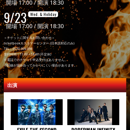
開場 17:00 / 開演 18:30
9/23
Wed. & Holiday
開場 17:00 / 開演 18:30
＜チケットに関するお問い合わせ＞
ticketbookカスタマーセンター (日本語対応のみ)
TEL：0570-009-098
受付時間：11:00～18:00 (不定休)
※電話でのチケット申込受付はありません。
※回線が混み合ってかかりにくい場合があります。
出演