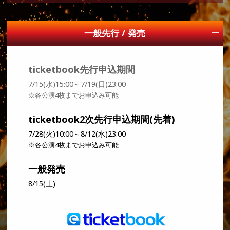
申込期間
一般先行 / 発売
7/8(水)15:00～7/12(日)23:00
※各公演4枚までお申込み可能
ticketbook先行申込期間
対象者
7/15(水)15:00～7/19(日)23:00
申込み期間内にファンクラブサイトにログイン可能な
※各公演4枚までお申込み可能
会員様が対象になります。
※EXILE TRIBE FAMILY IDでのお申込みとなります
ticketbook2次先行申込期間(先着)
ので、複数のファンクラブに入会されている場合で
7/28(火)10:00～8/12(水)23:00
も、いずれか1会員様分のみでのお申込みとなりま
す。
※各公演4枚までお申込み可能
対象サイト
一般発売
EXILE OFFICIAL FAN CLUB
8/15(土)
三代目 J SOUL BROTHERS OFFICIAL FAN CLUB
劇団EXILE OFFICIAL FAN CLUB
GENERATIONS OFFICIAL FAN CLUB
THE RAMPAGE OFFICIAL FAN CLUB