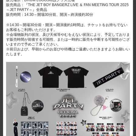
販売場所：DRUM LOGOS特設グッズ売場
販売商品：『THE JET BOY BANGERZ LIVE ＆ FAN MEETING TOUR 2025
～JET PARTY～』全商品
販売時間：14:30～開場30分前、開演～終演後約30分
※14:30～開場30分前・開演～開演後約1時間は、チケットをお持ちでない
お客様もご利用いただけます。
※会場物販列の状況、及び天候等やむをえない状況により、予定しておりま
す販売時間が前後する可能性、または一時的に販売を中断する可能性がござ
いますので予めご了承ください。
※前日および、早朝からのお並びや待機はご遠慮いただきますようお願いい
たします。