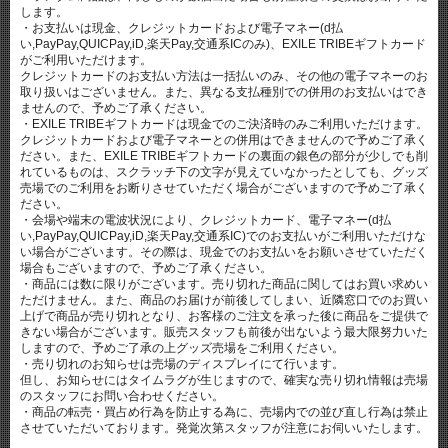
します。
・お支払いは現金、クレジットカードおよび電子マネー(d払
い,PayPay,QUICPay,iD,楽天Pay,交通系ICのみ)、EXILE TRIBEギフトカード
がご利用いただけます。
クレジットカードのお支払い方法は一括払いのみ、その他の電子マネーのお
取り扱いはございません。また、異なる支払種別での併用のお支払いはでき
ませんので、予めご了承ください。
・EXILE TRIBEギフトカードは現金でのご決済時のみご利用いただけます。
クレジットカードおよび電子マネーとの併用はできませんので予めご了承く
ださい。また、EXILE TRIBEギフトカードの裏面の銀色の部分が少しでも削
れているものは、スクラッチ下の文字が見えていなかったとしても、グッズ
売場でのご利用をお断りさせていただく場合がございますので予めご了承く
ださい。
・会場や端末の電波状況により、クレジットカード、電子マネー(d払
い,PayPay,QUICPay,iD,楽天Pay,交通系IC)でのお支払いがご利用いただけな
い場合がございます。その際は、現金でのお支払いをお願いさせていただく
場合もございますので、予めご了承ください。
・商品には数に限りがございます。売り切れた商品に関してはお買い求めい
ただけません。また、商品のお届けが前後してしまい、近隣窓口でのお買い
上げで商品が売り切れとなり、お客様のご注文を承った後に商品をご提供で
きない場合がございます。販売スタッフも前後が出ないよう最大限努力いた
しますので、予めご了承の上グッズ売場をご利用ください。
・売り切れのお知らせは売場のディスプレイにて行います。
但し、お知らせにはタイムラグが生じますので、確実な売り切れ情報は売場
のスタッフにお問い合わせください。
・商品の転売・買占め行為を防止する為に、売場内での並び直し行為は禁止
させていただいております。発覚次第スタッフが注意にお伺いいたします。