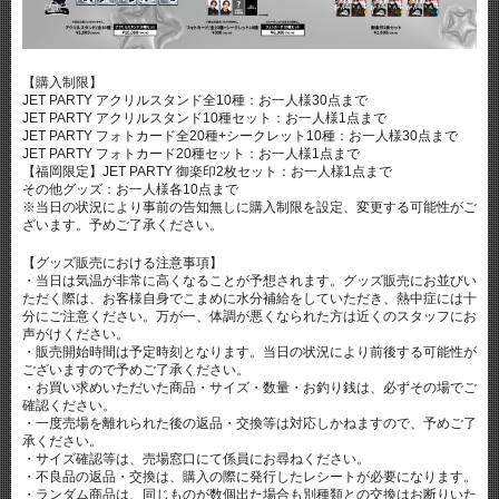
【購入制限】
JET PARTY アクリルスタンド全10種：お一人様30点まで
JET PARTY アクリルスタンド10種セット：お一人様1点まで
JET PARTY フォトカード全20種+シークレット10種：お一人様30点まで
JET PARTY フォトカード20種セット：お一人様1点まで
【福岡限定】JET PARTY 御楽印2枚セット：お一人様1点まで
その他グッズ：お一人様各10点まで
※当日の状況により事前の告知無しに購入制限を設定、変更する可能性がご
ざいます。予めご了承ください。
【グッズ販売における注意事項】
・当日は気温が非常に高くなることが予想されます。グッズ販売にお並びい
ただく際は、お客様自身でこまめに水分補給をしていただき、熱中症には十
分にご注意ください。万が一、体調が悪くなられた方は近くのスタッフにお
声がけください。
・販売開始時間は予定時刻となります。当日の状況により前後する可能性が
ございますので予めご了承ください。
・お買い求めいただいた商品・サイズ・数量・お釣り銭は、必ずその場でご
確認ください。
・一度売場を離れられた後の返品・交換等は対応しかねますので、予めご了
承ください。
・サイズ確認等は、売場窓口にて係員にお尋ねください。
・不良品の返品・交換は、購入の際に発行したレシートが必要になります。
・ランダム商品は、同じものが数個出た場合も別種類との交換はお断りいた