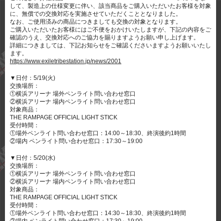
して、製造上の仕様変更に伴い、該当商品をご購入いただいたお客様を対象
に、無償での交換対応を実施させていただくこととなりました。
なお、ご使用済みの商品につきましても交換の対象となります。
ご購入いただいたお客様にはご不便をおかけいたしますが、下記の内容をご
確認のうえ、交換対応へのご協力を賜りますようお願い申し上げます。
詳細につきましては、下記お知らせをご確認くださいますようお願いいたし
ます。
https://www.exiletribestation.jp/news/2001
▼日付：5/19(火)
交換場所：
①横浜アリーナ 場外ペンライト問い合わせ窓口
②横浜アリーナ 場内ペンライト問い合わせ窓口
対象商品：
THE RAMPAGE OFFICIAL LIGHT STICK
受付時間：
①場外ペンライト問い合わせ窓口：14:00～18:30、終演後約1時間
②場内 ペンライト問い合わせ窓口：17:30～19:00
▼日付：5/20(水)
交換場所：
①横浜アリーナ 場外ペンライト問い合わせ窓口
②横浜アリーナ 場内ペンライト問い合わせ窓口
対象商品：
THE RAMPAGE OFFICIAL LIGHT STICK
受付時間：
①場外ペンライト問い合わせ窓口：14:30～18:30、終演後約1時間