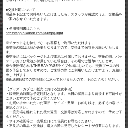
②場内 ペンライト問い合わせ窓口：17:30～19:00
■交換対応について
現品を下記までお持ちいただけましたら、スタッフが確認のうえ、交換品を
ご案内させていただきます。
▼使用説明書はこちら
https://app.pikabon.com/ja/rmpg-light
※チケットをお持ちでないお客様もご利用いただけます。
※交換の際は現品が必要となりますので、交換まで保管をお願いいたしま
す。
※交換品にはパッケージおよび電池は付属しておりません。交換の際、パッ
ケージおよび電池が付属していた場合は、その場でご返却いたします。
※今後開催されるTHE RAMPAGEライブ会場においても、交換ブースの設
置を予定しておりますので、ご来場の際にご利用いただけますよう、お願い
申し上げます。
※配送(郵送)での交換対応は承っておりませんので、予めご了承ください。
【グッズ・カプセル販売における注意事項】
・販売開始時間は予定時刻となります。当日の状況により前後する可能性が
ございますので予めご了承ください。
・お買い求めいただいた商品・サイズ・数量・お釣り銭は、必ずその場でご
確認ください。
・一度売場を離れられた後の返品・交換等は対応しかねますので、予めご了
承ください。
・サイズ確認等は、売場窓口にて係員にお尋ねください。
・不良品の返品・交換は、購入の際に発行したレシートが必要になります。