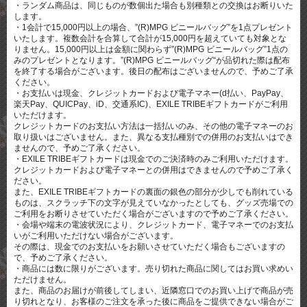
・ランダム商品は、同じものが数個出た場合も別種類との交換はお断りいた
します。
・1会計で15,000円以上の場合、”(R)MPG ビニールバッグ”を1点プレゼント
いたします。複数会計を合算して合計が15,000円を超えていても対象とな
りません。15,000円以上は金額に関わらず”(R)MPG ビニールバッグ”1点の
みのプレゼントとなります。”(R)MPG ビニールバッグ“が品切れた際は配布
を終了する場合がございます。後日の配布はございませんので、予めご了承
ください。
・お支払いは現金、クレジットカードおよび電子マネー(d払い、PayPay、
楽天Pay、QUICPay、iD、交通系IC)、EXILE TRIBEギフトカードがご利用
いただけます。
クレジットカードのお支払い方法は一括払いのみ、その他の電子マネーのお
取り扱いはございません。また、異なる支払種別での併用のお支払いはでき
ませんので、予めご了承ください。
・EXILE TRIBEギフトカードは現金でのご決済時のみご利用いただけます。
クレジットカードおよび電子マネーとの併用はできませんので予めご了承く
ださい。
また、EXILE TRIBEギフトカードの裏面の銀色の部分が少しでも削れている
ものは、スクラッチ下の文字が見えていなかったとしても、グッズ売場での
ご利用をお断りさせていただく場合がございますので予めご了承ください。
・会場や端末の電波状況により、クレジットカード、電子マネーでのお支払
いがご利用いただけない場合がございます。
その際は、現金でのお支払いをお願いさせていただく場合もございますの
で、予めご了承ください。
・商品には数に限りがございます。売り切れた商品に関してはお買い求めい
ただけません。
また、商品のお届けが前後してしまい、近隣窓口でのお買い上げで商品が売
り切れとなり、お客様のご注文を承った後に商品をご提供できない場合がご