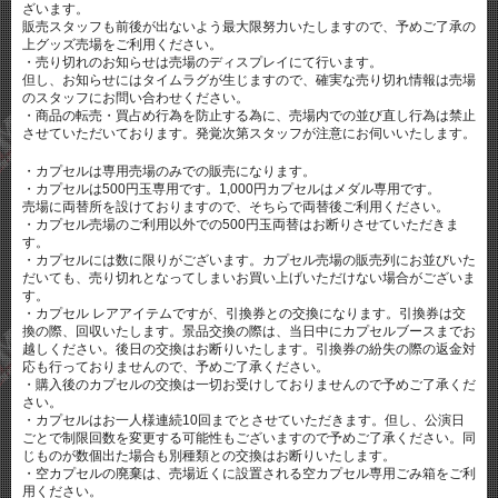
ざいます。
販売スタッフも前後が出ないよう最大限努力いたしますので、予めご了承の
上グッズ売場をご利用ください。
・売り切れのお知らせは売場のディスプレイにて行います。
但し、お知らせにはタイムラグが生じますので、確実な売り切れ情報は売場
のスタッフにお問い合わせください。
・商品の転売・買占め行為を防止する為に、売場内での並び直し行為は禁止
させていただいております。発覚次第スタッフが注意にお伺いいたします。
・カプセルは専用売場のみでの販売になります。
・カプセルは500円玉専用です。1,000円カプセルはメダル専用です。
売場に両替所を設けておりますので、そちらで両替後ご利用ください。
・カプセル売場のご利用以外での500円玉両替はお断りさせていただきま
す。
・カプセルには数に限りがございます。カプセル売場の販売列にお並びいた
だいても、売り切れとなってしまいお買い上げいただけない場合がございま
す。
・カプセル レアアイテムですが、引換券との交換になります。引換券は交
換の際、回収いたします。景品交換の際は、当日中にカプセルブースまでお
越しください。後日の交換はお断りいたします。引換券の紛失の際の返金対
応も行っておりませんので、予めご了承ください。
・購入後のカプセルの交換は一切お受けしておりませんので予めご了承くだ
さい。
・カプセルはお一人様連続10回までとさせていただきます。但し、公演日
ごとで制限回数を変更する可能性もございますので予めご了承ください。同
じものが数個出た場合も別種類との交換はお断りいたします。
・空カプセルの廃棄は、売場近くに設置される空カプセル専用ごみ箱をご利
用ください。