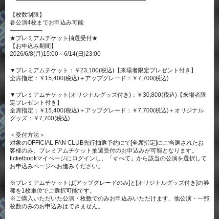
【枚数制限】
各公演4枚までお申込み可能
—————–
★プレミアムチケット抽選受付★
【お申込み期間】
2026/6/8(月)15:00～6/14(日)23:00
▼プレミアムチケット：￥23,100(税込)【来場者限定プレゼント付き】
全席指定：￥15,400(税込)＋アップグレード：￥7,700(税込)
▼プレミアムチケット(オリジナルグッズ付き)：￥30,800(税込)【来場者限
定プレゼント付き】
全席指定：￥15,400(税込)＋アップグレード：￥7,700(税込)＋オリジナル
グッズ：￥7,700(税込)
＜受付方法＞
対象のOFFICIAL FAN CLUB先⾏抽選予約にて[全席指定]にご当選されたお
客様のみ、プレミアムチケット抽選受付のお申込みが可能となります。
ticketbookマイページにログインし、「すべて」から該当の公演を選択して
お申込みページへお進みください。
※プレミアムチケットは[アップグレードのみ]と[オリジナルグッズ付き]の券
種を1枚単位でご選択可能です。
※ご購⼊いただいた公演・枚数でのみお申込みいただけます。他公演・⼀部
枚数のみのお申込みはできません。