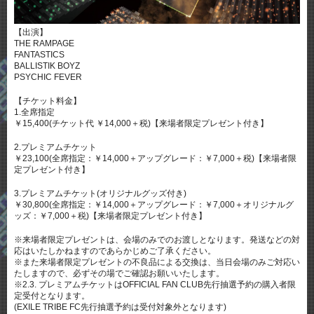
【出演】
THE RAMPAGE
FANTASTICS
BALLISTIK BOYZ
PSYCHIC FEVER
【チケット料金】
1.全席指定
￥15,400(チケット代 ￥14,000＋税)【来場者限定プレゼント付き】
2.プレミアムチケット
￥23,100(全席指定：￥14,000＋アップグレード：￥7,000＋税)【来場者限
定プレゼント付き】
3.プレミアムチケット(オリジナルグッズ付き)
￥30,800(全席指定：￥14,000＋アップグレード：￥7,000＋オリジナルグ
ッズ：￥7,000＋税)【来場者限定プレゼント付き】
※来場者限定プレゼントは、会場のみでのお渡しとなります。発送などの対
応はいたしかねますのであらかじめご了承ください。
※また来場者限定プレゼントの不良品による交換は、当日会場のみご対応い
たしますので、必ずその場でご確認お願いいたします。
※2.3. プレミアムチケットはOFFICIAL FAN CLUB先行抽選予約の購入者限
定受付となります。
(EXILE TRIBE FC先行抽選予約は受付対象外となります)