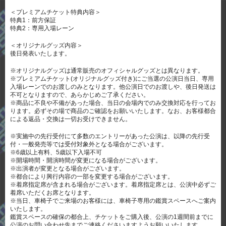
＜プレミアムチケット特典内容＞
特典1：前方保証
特典2：専用入場レーン
＜オリジナルグッズ内容＞
後日発表いたします。
※オリジナルグッズは通常販売のオフィシャルグッズとは異なります。
※プレミアムチケット(オリジナルグッズ付き)にご当選の公演日当日、専用
入場レーンでのお渡しのみとなります。他公演日でのお渡しや、後日発送は
不可となりますので、あらかじめご了承ください。
※商品に不良や不備があった場合、当日の会場内でのみ交換対応を行ってお
ります。必ずその場で商品のご確認をお願いいたします。なお、お客様都合
による返品・交換は一切お受けできません。
※実施中の先行受付にて多数のエントリーがあった公演は、以降の先行受
付・一般発売等では受付対象外となる場合がございます。
※6歳以上有料、5歳以下入場不可
※開場時間・開演時間が変更になる場合がございます。
※出演者が変更となる場合がございます。
※都合により興行内容の一部を変更する場合がございます。
※着席指定席が含まれる場合がございます。着席指定席とは、公演中必ずご
着席いただくお席となります。
※当日、車椅子でご来場のお客様には、車椅子専用の鑑賞スペースへご案内
いたします。
鑑賞スペースの確保の都合上、チケットをご購入後、公演の1週間前までに
公演のお問い合わせ先までご連絡くださいますようお願いいたします。