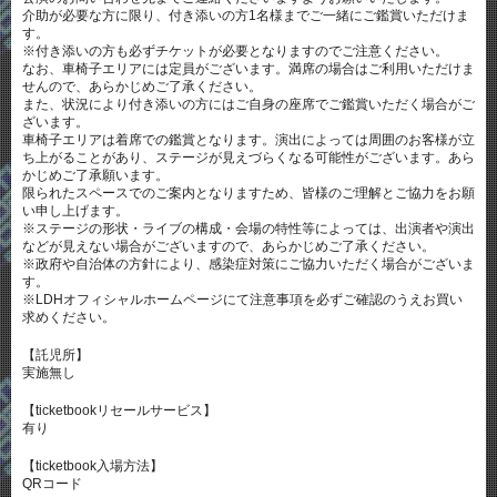
介助が必要な方に限り、付き添いの方1名様までご一緒にご鑑賞いただけま
す。
※付き添いの方も必ずチケットが必要となりますのでご注意ください。
なお、車椅子エリアには定員がございます。満席の場合はご利用いただけま
せんので、あらかじめご了承ください。
また、状況により付き添いの方にはご自身の座席でご鑑賞いただく場合がご
ざいます。
車椅子エリアは着席での鑑賞となります。演出によっては周囲のお客様が立
ち上がることがあり、ステージが見えづらくなる可能性がございます。あら
かじめご了承願います。
限られたスペースでのご案内となりますため、皆様のご理解とご協力をお願
い申し上げます。
※ステージの形状・ライブの構成・会場の特性等によっては、出演者や演出
などが見えない場合がございますので、あらかじめご了承ください。
※政府や自治体の方針により、感染症対策にご協力いただく場合がございま
す。
※LDHオフィシャルホームページにて注意事項を必ずご確認のうえお買い
求めください。
【託児所】
実施無し
【ticketbookリセールサービス】
有り
【ticketbook入場方法】
QRコード