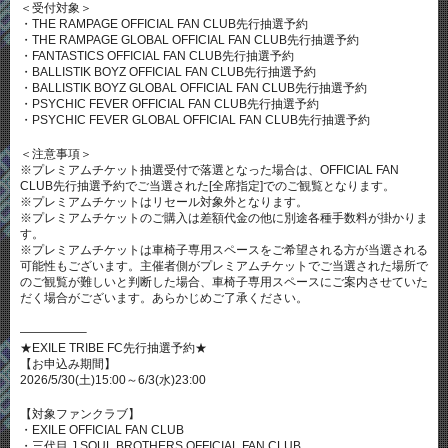
＜受付対象＞
・THE RAMPAGE OFFICIAL FAN CLUB先行抽選予約
・THE RAMPAGE GLOBAL OFFICIAL FAN CLUB先行抽選予約
・FANTASTICS OFFICIAL FAN CLUB先行抽選予約
・BALLISTIK BOYZ OFFICIAL FAN CLUB先行抽選予約
・BALLISTIK BOYZ GLOBAL OFFICIAL FAN CLUB先行抽選予約
・PSYCHIC FEVER OFFICIAL FAN CLUB先行抽選予約
・PSYCHIC FEVER GLOBAL OFFICIAL FAN CLUB先行抽選予約
＜注意事項＞
※プレミアムチケット抽選受付で落選となった場合は、OFFICIAL FAN
CLUB先行抽選予約でご当選された[全席指定]でのご観覧となります。
※プレミアムチケットはリセール対象外となります。
※プレミアムチケットのご購入は差額代金の他に別途各種手数料が掛かりま
す。
※プレミアムチケットは車椅子専用スペースをご希望される方が当選される
可能性もございます。主催者側がプレミアムチケットでご当選された場所で
のご観覧が難しいと判断した場合、車椅子専用スペースにご案内させていた
だく場合がございます。あらかじめご了承ください。
—————–
★EXILE TRIBE FC先行抽選予約★
【お申込み期間】
2026/5/30(土)15:00～6/3(水)23:00
【対象ファンクラブ】
・EXILE OFFICIAL FAN CLUB
・三代目 J SOUL BROTHERS OFFICIAL FAN CLUB