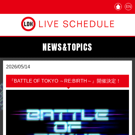
EN
NEWS&TOPICS
2026/05/14
『BATTLE OF TOKYO ～RE:BIRTH～』開催決定！