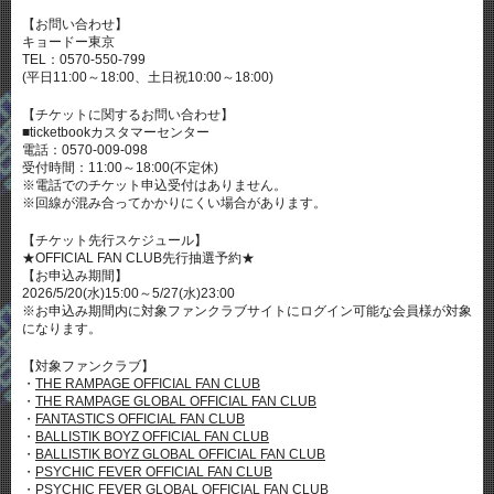
【お問い合わせ】
キョードー東京
TEL：0570-550-799
(平日11:00～18:00、土日祝10:00～18:00)
【チケットに関するお問い合わせ】
■ticketbookカスタマーセンター
電話：0570-009-098
受付時間：11:00～18:00(不定休)
※電話でのチケット申込受付はありません。
※回線が混み合ってかかりにくい場合があります。
【チケット先行スケジュール】
★OFFICIAL FAN CLUB先行抽選予約★
【お申込み期間】
2026/5/20(水)15:00～5/27(水)23:00
※お申込み期間内に対象ファンクラブサイトにログイン可能な会員様が対象
になります。
【対象ファンクラブ】
・
THE RAMPAGE OFFICIAL FAN CLUB
・
THE RAMPAGE GLOBAL OFFICIAL FAN CLUB
・
FANTASTICS OFFICIAL FAN CLUB
・
BALLISTIK BOYZ OFFICIAL FAN CLUB
・
BALLISTIK BOYZ GLOBAL OFFICIAL FAN CLUB
・
PSYCHIC FEVER OFFICIAL FAN CLUB
・
PSYCHIC FEVER GLOBAL OFFICIAL FAN CLUB