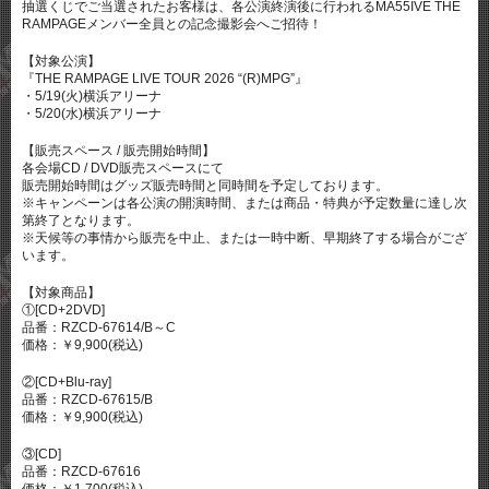
抽選くじでご当選されたお客様は、各公演終演後に行われるMA55IVE THE
RAMPAGEメンバー全員との記念撮影会へご招待！
【対象公演】
『THE RAMPAGE LIVE TOUR 2026 “(R)MPG”』
・5/19(火)横浜アリーナ
・5/20(水)横浜アリーナ
【販売スペース / 販売開始時間】
各会場CD / DVD販売スペースにて
販売開始時間はグッズ販売時間と同時間を予定しております。
※キャンペーンは各公演の開演時間、または商品・特典が予定数量に達し次
第終了となります。
※天候等の事情から販売を中止、または一時中断、早期終了する場合がござ
います。
【対象商品】
①[CD+2DVD]
品番：RZCD-67614/B～C
価格：￥9,900(税込)
②[CD+Blu-ray]
品番：RZCD-67615/B
価格：￥9,900(税込)
③[CD]
品番：RZCD-67616