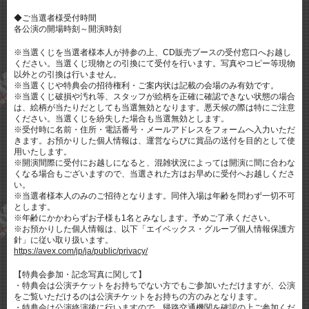
◆ご当選者様受付時間
各公演の開場時刻～開演時刻
※当選くじを当選者様本人が持参の上、CD販売ブースの受付窓口へお越し
ください。当選くじ現物との引換にて受付を行います。写真やコピー等現物
以外との引換は行いません。
※当選くじや特典会の招待権利・ご案内状は記載の会場のみ有効です。
※当選くじ破損や汚れ等、スタッフが絵柄を正確に確認できない状態の場合
は、絵柄が当たりだとしても当選無効となります。悪天候の際は特にご注意
ください。当選くじを紛失した場合も当選無効とします。
※受付時に名前・住所・電話番号・メールアドレスをフォームへ入力いただ
きます。お預かりした個人情報は、運営ならびに賞品の送付を目的として使
用いたします。
※開演間際に受付にお越しになると、混雑状況によっては開演に間に合わな
くなる場合もございますので、当選された方はお早めに受付へお越しくださ
い。
※当選者様本人のみのご招待となります。同伴入場は年齢を問わず一切不可
とします。
※年齢にかかわらずお子様も1名とみなします。予めご了承ください。
※お預かりした個人情報は、以下「エイベックス・グループ個人情報保護方
針」に従い取り扱います。
https://avex.com/jp/ja/public/privacy/
【特典会参加・記念写真に関して】
・特典会は公演チケットをお持ちでない方でもご参加いただけますが、公演
をご覧いただけるのは公演チケットをお持ちの方のみとなります。
・特典会は公演終演後に行いますので、帰路交通機関を確認の上ご参加くだ