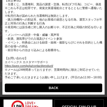
【禁止事項】
・当選くじ、当選権利、賞品の譲渡・交換、転売(ダフ行為)、コピー、偽造
※これら不正は犯罪です。発覚次第退場処分とするとともに警察へ通報いた
します。
※転売行為が認められた当選権利は無効とします。
・購入待機列への割込等、他のお客様の迷惑となる行為、運営スタッフが不
正と同等の行為と判断する行為
※発見時には該当者に対し購入のお断りや、不正行為と同様の対応を行いま
す。
・メンバーへの誹謗・中傷・威嚇・罵声等
・飲酒、酒気帯びでの入場及びイベント参加
・イベント、特典会における録音・録画・撮影ならびにそれを目的とした機
器の会場への持込
・前日等からの泊まり込みによる順番待ち。
【お問い合わせ】
エイベックス カスタマーサポート
https://avex.com/jp/ja/contact/product/
※メールは24時間承っておりますが、営業時間内に順次ご対応させていた
だきます。
予めご了承いただきますようお願い申し上げます。(平日のみ11:00～18:00)
BACK