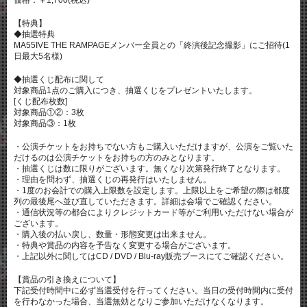
価格：￥1,700(税込)
【特典】
◆抽選特典
MA55IVE THE RAMPAGEメンバー全員との「終演後記念撮影」にご招待(1
日最大5名様)
◆抽選くじ配布に関して
対象商品1点のご購入につき、抽選くじをプレゼントいたします。
[くじ配布枚数]
対象商品①②：3枚
対象商品③：1枚
・公演チケットをお持ちでない方もご購入いただけますが、公演をご覧いた
だけるのは公演チケットをお持ちの方のみとなります。
・抽選くじは数に限りがございます。無くなり次第発行終了となります。
・理由を問わず、抽選くじの再発行はいたしません。
・1度のお会計での購入上限数を設定します。上限以上をご希望の際は都度
列の最後尾へ並び直していただきます。詳細は会場でご確認ください。
・通信状況等の都合によりクレジットカード等がご利用いただけない場合が
ございます。
・購入後の払い戻し、数量・形態変更は出来ません。
・特典や賞品の内容を予告なく変更する場合がございます。
・上記以外に関してはCD / DVD / Blu-ray販売ブースにてご確認ください。
【賞品の引き換えについて】
下記受付時間中に必ず当選受付を行ってください。当日の受付時間内に受付
を行わなかった場合、当選無効となりご参加いただけなくなります。