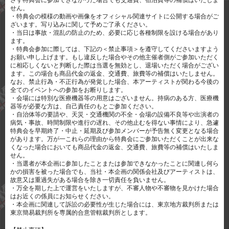
さず特典会に参加できなかった場合でも交通費、宿泊費等の補償はいたしま
せん。
・特典会の模様の動画や画像をオフィシャル関連サイトに公開する場合がご
ざいます。写り込みに関して予めご了承ください。
・当日は事故・混乱の防止のため、必要に応じ各種制限を設ける場合があり
ます。
・特典会参加に際しては、下記の＜禁止事項＞を遵守してくださいますよう
お願い申し上げます。もし違反した場合やその他主催者側がご参加いただく
に相応しくないと判断した際は当選を無効とし、退場いただく場合がござい
ます。この場合も商品代金の返金、交通費、旅費等の補償はいたしません。
なお、禁止行為・不正行為が発覚した場合、本アーティストが関わる今後の
全てのイベントへの参加をお断りします。
・会場には特別な医療機器等の用意はございません。持病のある方、医療機
器等が必要な方は、自己責任のもとご参加ください。
・自治体等の要請や、天災・交通機関の不全・会場の設備不良等や出演者の
病気・事故、時間制限や進行の遅れ、その他止むを得ない事情により、急遽
特典会を早期終了・中止・延期及び参加メンバーが予告無く変更となる場合
があります。万が一これらの理由から特典会にご参加いただくことが出来な
くなった場合においても商品代金の返金、交通費、旅費等の補償はいたしま
せん。
・当選者が本企画に参加したことまたは参加できなかったことに関連し何ら
かの損害を被った場合でも、当社・本企画の関係会社及びアーティストは、
故意又は重過失がある場合を除き一切責任を負いません。
・万全を期した上で運営をいたしますが、不審人物や不審物を見かけた場合
はお近くの係員にお知らせください。
・本企画に関連して訴訟の必要性が生じた場合には、東京地方裁判所または
東京簡易裁判所を専属的合意管轄裁判所とします。