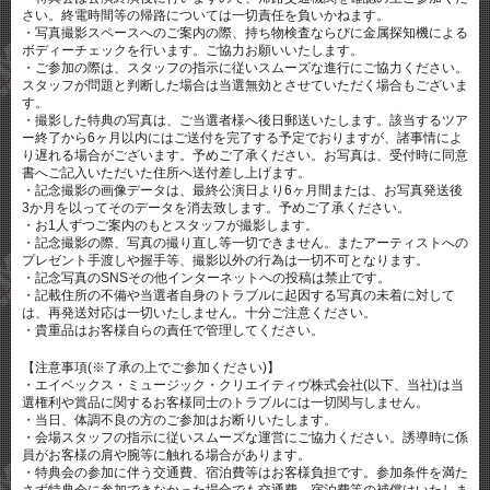
さい。終電時間等の帰路については一切責任を負いかねます。
・写真撮影スペースへのご案内の際、持ち物検査ならびに金属探知機による
ボディーチェックを行います。ご協力お願いいたします。
・ご参加の際は、スタッフの指示に従いスムーズな進行にご協力ください。
スタッフが問題と判断した場合は当選無効とさせていただく場合もございま
す。
・撮影した特典の写真は、ご当選者様へ後日郵送いたします。該当するツア
ー終了から6ヶ月以内にはご送付を完了する予定でおりますが、諸事情によ
り遅れる場合がございます。予めご了承ください。お写真は、受付時に同意
書へご記入いただいた住所へ送付差し上げます。
・記念撮影の画像データは、最終公演日より6ヶ月間または、お写真発送後
3か月を以ってそのデータを消去致します。予めご了承ください。
・お1人ずつご案内のもとスタッフが撮影します。
・記念撮影の際、写真の撮り直し等一切できません。またアーティストへの
プレゼント手渡しや握手等、撮影以外の行為は一切不可となります。
・記念写真のSNSその他インターネットへの投稿は禁止です。
・記載住所の不備や当選者自身のトラブルに起因する写真の未着に対して
は、再発送対応は一切いたしません。十分ご注意ください。
・貴重品はお客様自らの責任で管理してください。
【注意事項(※了承の上でご参加ください)】
・エイベックス・ミュージック・クリエイティヴ株式会社(以下、当社)は当
選権利や賞品に関するお客様同士のトラブルには一切関与しません。
・当日、体調不良の方のご参加はお断りいたします。
・会場スタッフの指示に従いスムーズな運営にご協力ください。誘導時に係
員がお客様の肩や腕等に触れる場合があります。
・特典会の参加に伴う交通費、宿泊費等はお客様負担です。参加条件を満た