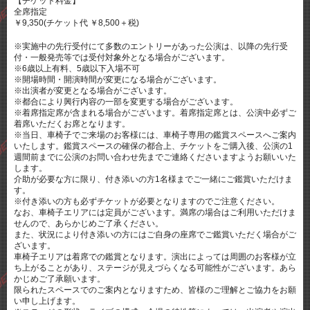
【チケット料金】
全席指定
￥9,350(チケット代 ￥8,500＋税)
※実施中の先行受付にて多数のエントリーがあった公演は、以降の先行受
付・一般発売等では受付対象外となる場合がございます。
※6歳以上有料、5歳以下入場不可
※開場時間・開演時間が変更になる場合がございます。
※出演者が変更となる場合がございます。
※都合により興行内容の一部を変更する場合がございます。
※着席指定席が含まれる場合がございます。着席指定席とは、公演中必ずご
着席いただくお席となります。
※当日、車椅子でご来場のお客様には、車椅子専用の鑑賞スペースへご案内
いたします。鑑賞スペースの確保の都合上、チケットをご購入後、公演の1
週間前までに公演のお問い合わせ先までご連絡くださいますようお願いいた
します。
介助が必要な方に限り、付き添いの方1名様までご一緒にご鑑賞いただけま
す。
※付き添いの方も必ずチケットが必要となりますのでご注意ください。
なお、車椅子エリアには定員がございます。満席の場合はご利用いただけま
せんので、あらかじめご了承ください。
また、状況により付き添いの方にはご自身の座席でご鑑賞いただく場合がご
ざいます。
車椅子エリアは着席での鑑賞となります。演出によっては周囲のお客様が立
ち上がることがあり、ステージが見えづらくなる可能性がございます。あら
かじめご了承願います。
限られたスペースでのご案内となりますため、皆様のご理解とご協力をお願
い申し上げます。