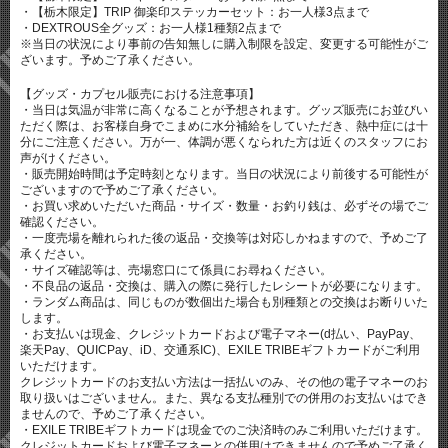
・【栃木限定】TRIP 御楽印ステッカーセット：お一人様3点まで
・DEXTROUS全グッズ：お一人様1種類2点まで
※当日の状況により事前の告知無しに購入制限を設定、変更する可能性がご
ざいます。予めご了承ください。
【グッズ・カプセル販売における注意事項】
・当日は気温が非常に高くなることが予想されます。グッズ販売にお並びい
ただく際は、お客様自身でこまめに水分補給をしていただき、熱中症には十
分にご注意ください。万が一、体調が悪くなられた方は近くのスタッフにお
声がけください。
・販売開始時間は予定時刻となります。当日の状況により前後する可能性が
ございますので予めご了承ください。
・お買い求めいただいた商品・サイズ・数量・お釣り銭は、必ずその場でご
確認ください。
・一度売場を離れられた後の返品・交換等は対応しかねますので、予めご了
承ください。
・サイズ確認等は、売場窓口にて係員にお尋ねください。
・不良品の返品・交換は、購入の際に発行したレシートが必要になります。
・ランダム商品は、同じものが数個出た場合も別種類との交換はお断りいた
します。
・お支払いは現金、クレジットカードおよび電子マネー(d払い、PayPay、
楽天Pay、QUICPay、iD、交通系IC)、EXILE TRIBEギフトカードがご利用
いただけます。
クレジットカードのお支払い方法は一括払いのみ、その他の電子マネーのお
取り扱いはございません。また、異なる支払種別での併用のお支払いはでき
ませんので、予めご了承ください。
・EXILE TRIBEギフトカードは現金でのご決済時のみご利用いただけます。
クレジットカードおよび電子マネーとの併用はできませんので予めご了承く