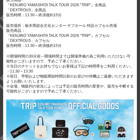
販売商品：
『KENJIRO YAMASHITA TALK TOUR 2026 “TRIP”』全商品
「DEXTROUS」全商品
販売時間：11:30～終演後約15分
販売場所：栃木県総合文化センター サブホール 特設カプセル売場
販売商品：
『KENJIRO YAMASHITA TALK TOUR 2026 “TRIP”』カプセル
「DEXTROUS」カプセル
販売時間：11:30～終演後約15分
※開場時間の30分前～開場時間までは開場準備の為ご利用いただけない可
能性がございますので、予めご了承ください。
※当日のチケットをお持ちでないお客様は下記の時間帯をご利用ください。
・11:30～13:30
※前日、早朝および物販開始時間以前のお並びや待機はご遠慮いただきます
ようお願いいたします。
※会場、物販列の状況によっては予定の販売時間の変更や、販売を中断する
可能性がございますので予めご了承ください。