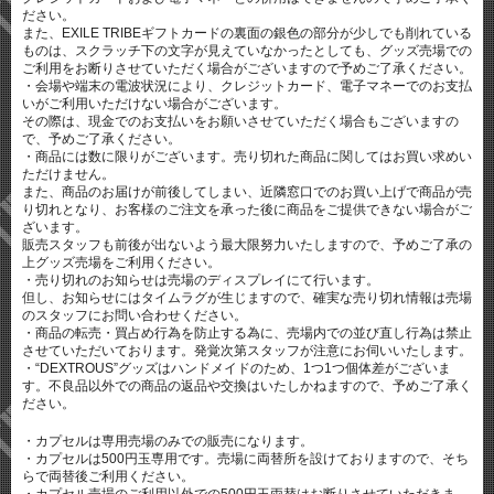
ださい。
また、EXILE TRIBEギフトカードの裏面の銀色の部分が少しでも削れている
ものは、スクラッチ下の文字が見えていなかったとしても、グッズ売場での
ご利用をお断りさせていただく場合がございますので予めご了承ください。
・会場や端末の電波状況により、クレジットカード、電子マネーでのお支払
いがご利用いただけない場合がございます。
その際は、現金でのお支払いをお願いさせていただく場合もございますの
で、予めご了承ください。
・商品には数に限りがございます。売り切れた商品に関してはお買い求めい
ただけません。
また、商品のお届けが前後してしまい、近隣窓口でのお買い上げで商品が売
り切れとなり、お客様のご注文を承った後に商品をご提供できない場合がご
ざいます。
販売スタッフも前後が出ないよう最大限努力いたしますので、予めご了承の
上グッズ売場をご利用ください。
・売り切れのお知らせは売場のディスプレイにて行います。
但し、お知らせにはタイムラグが生じますので、確実な売り切れ情報は売場
のスタッフにお問い合わせください。
・商品の転売・買占め行為を防止する為に、売場内での並び直し行為は禁止
させていただいております。発覚次第スタッフが注意にお伺いいたします。
・“DEXTROUS”グッズはハンドメイドのため、1つ1つ個体差がございま
す。不良品以外での商品の返品や交換はいたしかねますので、予めご了承く
ださい。
・カプセルは専用売場のみでの販売になります。
・カプセルは500円玉専用です。売場に両替所を設けておりますので、そち
らで両替後ご利用ください。