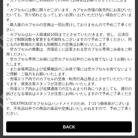
・カプセル売場のご利用以外での500円玉両替はお断りさせていただきま
す。
・カプセルには数に限りがございます。カプセル売場の販売列にお並びいた
だいても、売り切れとなってしまいお買い上げいただけない場合がございま
す。
・購入後のカプセルの交換は一切お受けしておりませんので予めご了承くだ
さい。
・カプセルはお一人様連続10回までとさせていただきます。但し、公演日
ごとで制限回数を変更する可能性もございますので予めご了承ください。同
じものが数個出た場合も別種類との交換はお断りいたします。
・空カプセルの廃棄は、売場近くに設置される空カプセル専用ごみ箱をご利
用ください。
・空カプセル専用ごみ箱には空カプセル以外のごみを捨てないようお願いい
たします。
・また会場周辺および近隣施設のごみ捨て場には空カプセルを捨てないよう
ご理解・ご協力をお願いいたします。
・売場エリア内でのカプセルの交換・転売行為は禁止とさせていただいてお
ります。発覚次第スタッフが注意にお伺いいたします。
・売場エリア内および近隣通路での立ち止まり行為につきましても、通行の
妨げとなる場合はスタッフが注意にお伺いいたしますので予めご了承くださ
い。
・“DEXTROUS”カプセルはハンドメイドのため、1つ1つ個体差がございま
す。不良品以外での商品の返品や交換はいたしかねますので、予めご了承く
ださい。
BACK