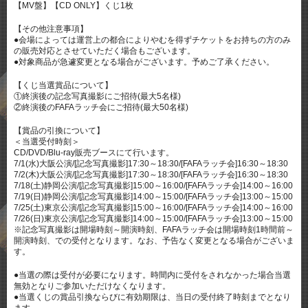
【MV盤】【CD ONLY】くじ1枚
【その他注意事項】
●会場によっては運営上の都合によりやむを得ずチケットをお持ちの方のみ
の販売対応とさせていただく場合もございます。
●対象商品が急遽変更となる場合がございます。予めご了承ください。
【くじ当選賞品について】
①終演後の記念写真撮影にご招待(最大5名様)
②終演後のFAFAラッチ会にご招待(最大50名様)
【賞品の引換について】
＜当選受付時刻＞
CD/DVD/Blu-ray販売ブースにて行います。
7/1(水)大阪公演/[記念写真撮影]17:30～18:30/[FAFAラッチ会]16:30～18:30
7/2(木)大阪公演/[記念写真撮影]17:30～18:30/[FAFAラッチ会]16:30～18:30
7/18(土)静岡公演/[記念写真撮影]15:00～16:00/[FAFAラッチ会]14:00～16:00
7/19(日)静岡公演/[記念写真撮影]14:00～15:00/[FAFAラッチ会]13:00～15:00
7/25(土)東京公演/[記念写真撮影]15:00～16:00/[FAFAラッチ会]14:00～16:00
7/26(日)東京公演/[記念写真撮影]14:00～15:00/[FAFAラッチ会]13:00～15:00
※記念写真撮影は開場時刻～開演時刻、FAFAラッチ会は開場時刻1時間前～
開演時刻、での受付となります。なお、予告なく変更となる場合がございま
す。
●当選の際は受付が必要になります。時間内に受付をされなかった場合当選
無効となりご参加いただけなくなります。
●当選くじの賞品引換ならびに有効期限は、当日の受付終了時刻までとなり