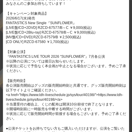
みなさんのご参加お待ちしています！
【キャンペーン対象商品】
2026/6/17(水)発売
FANTASTICS New Single『SUNFLOWER』
[LIVE盤/CD+2DVD] RZCD-67577/B～C ￥9,000(税込)
[LIVE盤/CD+2Blu-ray] RZCD-67578/B～C ￥9,000(税込)
[MV盤/CD+DVD] RZCD-67579/B ￥2,500(税込)
[CD ONLY] RZCD-67580 ￥1,700(税込)
【対象公演】
『FANTASTICS LIVE TOUR 2026 “SUNFLOWER”』7月各公演
※以降の公演については後日お知らせいたします。
※状況に応じて予告なく本企画が中止となる場合がございます。予めご了承
ください。
【販売時刻】
各公演販売開始はグッズの販売開始時刻と共通です。グッズ販売開始時刻は
以下サイトよりご確認ください。
<a href=”https://www.ldh-liveschedule.jp/sys/tour/40198/”>https://www.ldh-
liveschedule.jp/sys/tour/40198/</a>
※当選受付の都合上、くじの配布は開演10分前頃で終了となります。
※開場時刻前に一時販売を中断する時間がございます。
※状況に応じて販売開始時間が前後する場合もございます。予めご了承くだ
さい。
●公演チケットをお持ちでない方もご購入いただけますが、公演をご覧いた