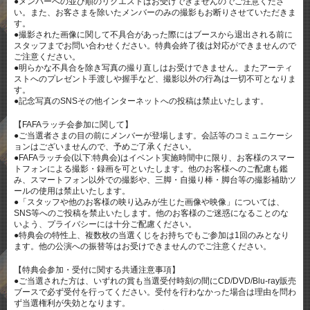
●メンバーへの並び順のリクエストはお受けできませんのでご注意くださ
い。また、お客さまを除いたメンバーのみの撮影もお断りさせていただきま
す。
●撮影された画像に関して不具合があった際にはブースから退出される前に
スタッフまでお問い合わせください。特典会終了後は対応ができませんので
ご注意ください。
●明らかな不具合を除き写真の撮り直しはお受けできません。またアーティ
ストへのプレゼント手渡しや握手など、撮影以外の行為は一切不可となりま
す。
●記念写真のSNSその他インターネットへの投稿は禁止いたします。
【FAFAラッチ会参加に関して】
●ご当選者さまの目の前にメンバーが登場します。会話等のコミュニケーシ
ョンはございませんので、予めご了承ください。
●FAFAラッチ会(以下:特典会)はイベント実施時間中に限り、お客様のスマー
トフォンによる撮影・録画を可といたします。他のお客様へのご配慮も鑑
み、スマートフォン以外での撮影や、三脚・自撮り棒・脚台等の撮影補助ツ
ールの使用は禁止いたします。
●「スタッフや他のお客様の映り込みが生じた画像や映像」については、
SNS等へのご投稿を禁止いたします。他のお客様のご迷惑になることのな
いよう、プライバシーには十分ご配慮ください。
●特典会の特性上、複数枚の当選くじをお持ちでもご参加は1回のみとなり
ます。他の公演への振替等はお受けできませんのでご注意ください。
【特典会参加・受付に関する共通注意事項】
●ご当選された方は、いずれの賞も当選受付時刻の間にCD/DVD/Blu-ray販売
ブースで必ず受付を行ってください。受付を行わなかった場合は理由を問わ
ず当選権利が失効となります。