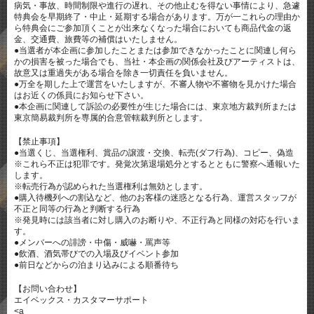
病気・事故、時間制限や進行の遅れ、その他止むを得ない事情により、急遽
特典会を早期終了・中止・延期する場合があります。万が一これらの理由か
ら特典会にご参加頂くことが出来なくなった場合においても商品代金の返
金、交通費、旅費等の補償はいたしません。
●当選者が本企画に参加したことまたは参加できなかったことに関連し何ら
かの損害を被った場合でも、当社・本企画の関係会社及びアーティストは、
故意又は重過失がある場合を除き一切責任を負いません。
●万全を期した上で運営をいたしますが、不審人物や不審物を見かけた場合
はお近くの係員にお知らせ下さい。
●本企画に関連して訴訟の必要性が生じた場合には、東京地方裁判所または
東京簡易裁判所を専属的合意管轄裁判所とします。
【禁止事項】
●当選くじ、当選権利、賞品の譲渡・交換、転売(ダフ行為)、コピー、偽造
※これら不正は犯罪です。発覚次第退場処分とするとともに警察へ通報いた
します。
※転売行為が認められた当選権利は無効とします。
●購入待機列への割込など、他のお客様の迷惑となる行為、運営スタッフが
不正と同等の行為と判断する行為
※発見時には該当者に対し購入のお断りや、不正行為と同様の対応を行いま
す。
●メンバーへの誹謗・中傷・威嚇・罵声等
●飲酒、酒気帯びでの入場及びイベント参加
●前日などからの泊まり込みによる順番待ち
【お問い合わせ】
エイベックス・カスタマーサポート
<a