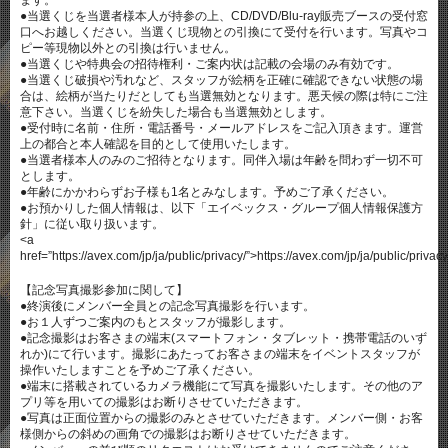
ます。
●当選くじを当選者様本人が持参の上、CD/DVD/Blu-ray販売ブースの受付窓
口へお越しください。当選くじ現物との引換にて受付を行います。写真やコ
ピー等現物以外との引換は行いません。
●当選くじや特典会の招待権利・ご案内状は記載の会場のみ有効です。
●当選くじ破損や汚れなど、スタッフが絵柄を正確に確認できない状態の場
合は、絵柄が当たりだとしても当選無効となります。悪天候の際は特にご注
意下さい。当選くじを紛失した場合も当選無効とします。
●受付時に名前・住所・電話番号・メールアドレスをご記入頂きます。運営
上の都合と本人確認を目的として使用いたします。
●当選者様本人のみのご招待となります。同伴入場は年齢を問わず一切不可
とします。
●年齢にかかわらずお子様も1名とみなします。予めご了承ください。
●お預かりした個人情報は、以下「エイベックス・グループ個人情報保護方
針」に従い取り扱います。
<a
href=”https://avex.com/jp/ja/public/privacy/”>https://avex.com/jp/ja/public/privac
【記念写真撮影参加に関して】
●終演後にメンバー全員との記念写真撮影を行います。
●お１人ずつご案内のもとスタッフが撮影します。
●記念撮影はお客さまの端末(スマートフォン・タブレット・携帯電話のいず
れか)にて行います。撮影にあたってお客さまの端末をイベントスタッフが
操作いたしますことを予めご了承ください。
●端末に搭載されているカメラ機能にて写真を撮影いたします。その他のア
プリ等を用いての撮影はお断りさせていただきます。
●写真は正面位置からの撮影のみとさせていただきます。メンバー側・お客
様側からの斜めの画角での撮影はお断りさせていただきます。