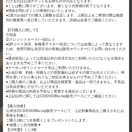
だけるのは公演チケットをお持ちの方のみとなります。
●くじは数に限りがございます。無くなり次第発行終了となります。
●理由を問わずくじの再発行はいたしません。
●1度のお会計での購入上限数を設定します。上限以上をご希望の際は都度
列の最後尾へ並び直していただきます。詳細は会場でご確認ください。
【CD購入に関して】
①現金
②クレジットカード(一括払い)
●QRコード決済、各種電子マネー決済については会場によって異なります
ため、使用可能な決済方法の有無は販売カウンターにてお問い合わせくださ
い。
●通信状況によっては現金以外の決済方法がご利用いただけなくなる場合も
あります点予めご了承ください。
●クーポン/ポイントカード等はご利用いただけません。
●お会計後、釣銭・特典などの受取漏れは必ずその場でお伝えください。時
間を置いてから来られてもご対応出来ませんので予めご了承ください。
●ご購入後のご返金、および商品仕様変更・返品は一切できません。不良品
は良品交換とさせていただきます。
●特典や賞品の内容を予告なく変更する場合がございます。
●上記以外に関してはCD/DVD/Blu-ray販売ブースにてご確認ください。
【購入特典】
公演当日CD/DVD/Blu-ray販売ブースにて、上記対象商品をご購入されたお
客様を対象に、
ご購入1枚につき抽選くじをプレゼントいたします。
▼抽選くじ付与枚数▼
【LIVE盤】くじ3枚