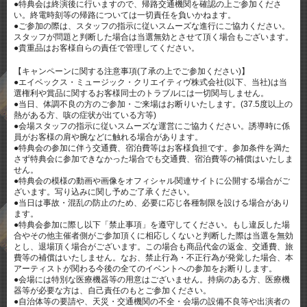
●特典会は終演後に行いますので、帰路交通機関を確認の上ご参加くださ
い。終電時刻等の帰路については一切責任を負いかねます。
●ご参加の際は、スタッフの指示に従いスムーズな進行にご協力ください。
スタッフが問題と判断した場合は当選無効とさせて頂く場合もございます。
●貴重品はお客様自らの責任で管理してください。
【キャンペーンに関する注意事項(了承の上でご参加ください)】
●エイベックス・ミュージック・クリエイティヴ株式会社(以下、当社)は当
選権利や賞品に関するお客様同士のトラブルには一切関与しません。
●当日、体調不良の方のご参加・ご来場はお断りいたします。(37.5度以上の
熱がある方、咳の症状が出ている方等)
●会場スタッフの指示に従いスムーズな運営にご協力ください。誘導時に係
員がお客様の肩や腕などに触れる場合があります。
●特典会の参加に伴う交通費、宿泊費等はお客様負担です。参加条件を満た
さず特典会に参加できなかった場合でも交通費、宿泊費等の補償はいたしま
せん。
●特典会の模様の動画や画像をオフィシャル関連サイトに公開する場合がご
ざいます。写り込みに関し予めご了承ください。
●当日は事故・混乱の防止のため、必要に応じ各種制限を設ける場合があり
ます。
●特典会参加に際し以下「禁止事項」を遵守してください。もし違反した場
合やその他主催者側がご参加頂くに相応しくないと判断した際は当選を無効
とし、退場頂く場合がございます。この場合も商品代金の返金、交通費、旅
費等の補償はいたしません。なお、禁止行為・不正行為が発覚した場合、本
アーティストが関わる今後の全てのイベントへの参加をお断りします。
●会場には特別な医療機器等の用意はございません。持病のある方、医療機
器等が必要な方は、自己責任のもとご参加ください。
●自治体等の要請や、天災・交通機関の不全・会場の設備不良等や出演者の