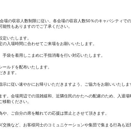
ト会場の収容人数制限に従い、各会場の収容人数50％のキャパシティで
可能性もありますのでご了承ください。
設定いたします。
定の入場時間に合わせてご来場をお願いいたします。
、手袋を着用しこまめに手指消毒を行い対応いたします。
シールドを配布いたします。
だきます。
指示に従い速やかにお帰りいただきますよう、ご協力をお願いいたしま
ます。会場周辺での混雑緩和、近隣住民のかたへの配慮のため、入退場
ご移動ください。
為や、ご自分の席を離れての応援は禁止とさせて頂きます。
ズ交換など、お客様同士のコミュニケーションや集団で集まる行為も近