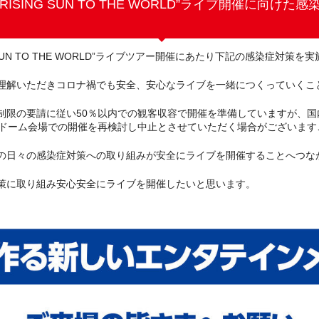
R 2021“RISING SUN TO THE WORLD”ライブ開
“RISING SUN TO THE WORLD”ライブツアー開催にあたり下記の感染症対
理解いただきコロナ禍でも安全、安心なライブを一緒につくっていくこ
数制限の要請に従い50％以内での観客収容で開催を準備していますが、
上ドーム会場での開催を再検討し中止とさせていただく場合がございます
の日々の感染症対策への取り組みが安全にライブを開催することへつな
策に取り組み安心安全にライブを開催したいと思います。