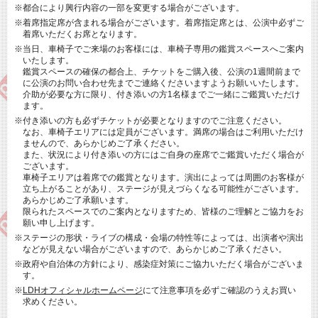
※都合により興行内容の一部を変更する場合がございます。
※着席指定席が含まれる場合がございます。着席指定席とは、公演中必ずご
着席いただくお席となります。
※当日、車椅子でご来場のお客様には、車椅子専用の鑑賞スペースへご案内
いたします。
鑑賞スペースの確保の都合上、チケットをご購入後、公演の1週間前まで
に公演のお問い合わせ先までご連絡くださいますようお願いいたします。
介助が必要な方に限り、付き添いの方1名様までご一緒にご鑑賞いただけ
ます。
※付き添いの方も必ずチケットが必要となりますのでご注意ください。
なお、車椅子エリアには定員がございます。満席の場合はご利用いただけ
ませんので、あらかじめご了承ください。
また、状況により付き添いの方にはご自身の座席でご鑑賞いただく場合が
ございます。
車椅子エリアは着席での鑑賞となります。演出によっては周囲のお客様が
立ち上がることがあり、ステージが見えづらくなる可能性がございます。
あらかじめご了承願います。
限られたスペースでのご案内となりますため、皆様のご理解とご協力をお
願い申し上げます。
※ステージの形状・ライブの構成・会場の特性等によっては、出演者や演出
などが見えない場合がございますので、あらかじめご了承ください。
※政府や自治体の方針により、感染症対策にご協力いただく場合がございま
す。
※
LDHオフィシャルホームページ
にて注意事項を必ずご確認のうえお買い
求めください。