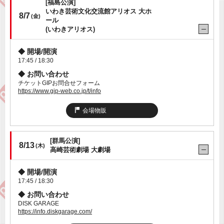
[福島公演]
いわき芸術文化交流館アリオス 大ホ
8/7
(金)
ール
(いわきアリオス)
開場/開演
17:45 / 18:30
お問い合わせ
チケットGIPお問合せフォーム
https://www.gip-web.co.jp/t/info
会場物販
[群馬公演]
8/13
(木)
高崎芸術劇場 大劇場
開場/開演
17:45 / 18:30
お問い合わせ
DISK GARAGE
https://info.diskgarage.com/