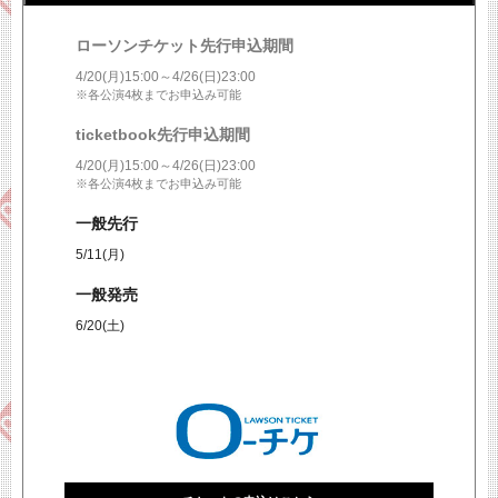
※各公演4枚までお申込み可能
ローソンチケット先行申込期間
4/20(月)15:00～4/26(日)23:00
※各公演4枚までお申込み可能
ticketbook先行申込期間
4/20(月)15:00～4/26(日)23:00
※各公演4枚までお申込み可能
チケットの申込は終了しました
一般先行
EXILE OFFICIAL FAN CLUB
三代目 J SOUL BROTHERS OFFICIAL FAN CLUB
5/11(月)
劇団EXILE OFFICIAL FAN CLUB
GENERATIONS OFFICIAL FAN CLUB
一般発売
THE RAMPAGE OFFICIAL FAN CLUB
FANTASTICS OFFICIAL FAN CLUB
6/20(土)
BALLISTIK BOYZ OFFICIAL FAN CLUB
PSYCHIC FEVER OFFICIAL FAN CLUB
LIL LEAGUE OFFICIAL FAN CLUB
KID PHENOMENON OFFICIAL FAN CLUB
THE JET BOY BANGERZ OFFICIAL FAN CLUB
WOLF HOWL HARMONY OFFICIAL FAN CLUB