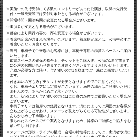
※実施中の先行受付にて多数のエントリーがあった公演は、以降の先行受
付・一般発売等では受付対象外となる場合がございます。
※開場時間・開演時間が変更になる場合がございます。
※出演者が変更となる場合がございます。
※都合により興行内容の一部を変更する場合がございます。
※着席指定席が含まれる場合がございます。着席指定席とは、公演中必ずご
着席いただくお席となります。
※当日、車椅子でご来場のお客様には、車椅子専用の鑑賞スペースへご案内
いたします。
鑑賞スペースの確保の都合上、チケットをご購入後、公演の1週間前まで
に公演のお問い合わせ先までご連絡くださいますようお願いいたします。
介助が必要な方に限り、付き添いの方1名様までご一緒にご鑑賞いただけ
ます。
※付き添いの方も必ずチケットが必要となりますのでご注意ください。
なお、車椅子エリアには定員がございます。満席の場合はご利用いただけ
ませんので、あらかじめご了承ください。
また、状況により付き添いの方にはご自身の座席でご鑑賞いただく場合が
ございます。
車椅子エリアは着席での鑑賞となります。演出によっては周囲のお客様が
立ち上がることがあり、ステージが見えづらくなる可能性がございます。
あらかじめご了承願います。
限られたスペースでのご案内となりますため、皆様のご理解とご協力をお
願い申し上げます。
※ステージの形状・ライブの構成・会場の特性等によっては、出演者や演出