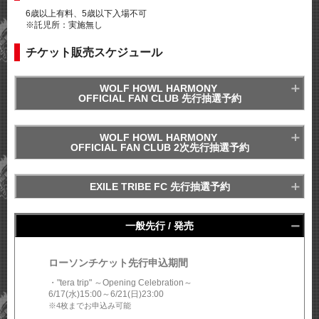
6歳以上有料、5歳以下入場不可
※託児所：実施無し
チケット販売スケジュール
WOLF HOWL HARMONY
OFFICIAL FAN CLUB 先行抽選予約
WOLF HOWL HARMONY
OFFICIAL FAN CLUB 2次先行抽選予約
※4枚までお申込み可能
EXILE TRIBE FC 先行抽選予約
※各公演4枚までお申込み可能
※お申込み期間内にWOLF HOWL HARMONY OFFICIAL FAN
一般先行 / 発売
CLUBサイトにログイン可能な会員様が対象になります。
※4枚までお申込み可能
ローソンチケット先行申込期間
・"tera trip" ～Opening Celebration～
6/17(水)15:00～6/21(日)23:00
※各公演4枚までお申込み可能
※4枚までお申込み可能