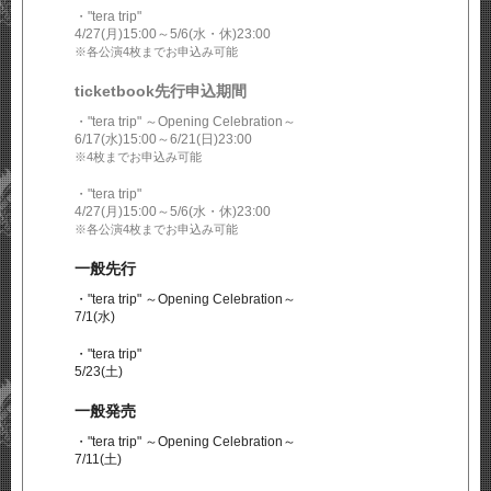
・"tera trip"
4/27(月)15:00～5/6(水・休)23:00
※各公演4枚までお申込み可能
ticketbook先行申込期間
チケットの申込は終了しました
・"tera trip" ～Opening Celebration～
6/17(水)15:00～6/21(日)23:00
※4枚までお申込み可能
EXILE OFFICIAL FAN CLUB
・"tera trip"
三代目 J SOUL BROTHERS OFFICIAL FAN CLUB
4/27(月)15:00～5/6(水・休)23:00
劇団EXILE OFFICIAL FAN CLUB
※各公演4枚までお申込み可能
GENERATIONS OFFICIAL FAN CLUB
THE RAMPAGE OFFICIAL FAN CLUB
一般先行
FANTASTICS OFFICIAL FAN CLUB
BALLISTIK BOYZ OFFICIAL FAN CLUB
・"tera trip" ～Opening Celebration～
PSYCHIC FEVER OFFICIAL FAN CLUB
チケットの申込は終了しました
7/1(水)
LIL LEAGUE OFFICIAL FAN CLUB
KID PHENOMENON OFFICIAL FAN CLUB
・"tera trip"
THE JET BOY BANGERZ OFFICIAL FAN CLUB
5/23(土)
WOLF HOWL HARMONY OFFICIAL FAN CLUB
一般発売
・"tera trip" ～Opening Celebration～
7/11(土)