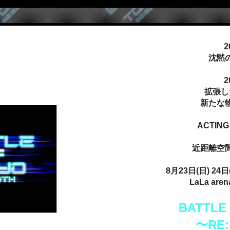
2
沈黙
2
拡張し
新たな
ACTING
近距離空
8月23日(日) 24日(
LaLa are
BATTLE
〜RE: