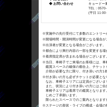
お問い合わせ
キョードー
TEL：0570-
(平日 11:00
※実施中の先行受付にて多数のエントリー
※開場時間・開演時間が変更になる場合が
※出演者が変更となる場合がございます。
※都合により興行内容の一部を変更する場
※着席指定席が含まれる場合がございます
※当日、車椅子でご来場のお客様には、車
鑑賞スペースの確保の都合上、チケット
介助が必要な方に限り、付き添いの方1
※付き添いの方も必ずチケットが必要とな
なお、車椅子エリアには定員がございま
また、状況により付き添いの方にはご自
車椅子エリアは着席での鑑賞となります
じめご了承願います。
限られたスペースでのご案内となります
※ステージの形状・ライブの構成・会場の