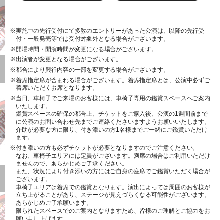
※実施中の先行受付にて多数のエントリーがあった公演は、以降の先行受
付・一般発売等では受付対象外となる場合がございます。
※開場時間・開演時間が変更になる場合がございます。
※出演者が変更となる場合がございます。
※都合により興行内容の一部を変更する場合がございます。
※着席指定席が含まれる場合がございます。着席指定席とは、公演中必ずご
着席いただくお席となります。
※当日、車椅子でご来場のお客様には、車椅子専用の鑑賞スペースへご案内
いたします。
鑑賞スペースの確保の都合上、チケットをご購入後、公演の1週間前まで
に公演のお問い合わせ先までご連絡くださいますようお願いいたします。
介助が必要な方に限り、付き添いの方1名様までご一緒にご鑑賞いただけ
ます。
※付き添いの方も必ずチケットが必要となりますのでご注意ください。
なお、車椅子エリアには定員がございます。満席の場合はご利用いただけ
ませんので、あらかじめご了承ください。
また、状況により付き添いの方にはご自身の座席でご鑑賞いただく場合が
ございます。
車椅子エリアは着席での鑑賞となります。演出によっては周囲のお客様が
立ち上がることがあり、ステージが見えづらくなる可能性がございます。
あらかじめご了承願います。
限られたスペースでのご案内となりますため、皆様のご理解とご協力をお
願い申し上げます。