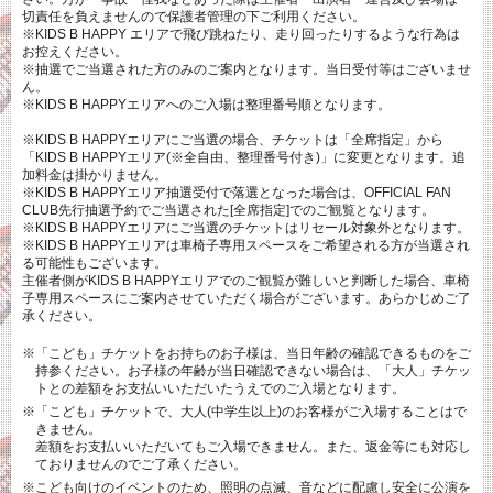
切責任を負えませんので保護者管理の下ご利用ください。
※KIDS B HAPPY エリアで飛び跳ねたり、走り回ったりするような行為は
お控えください。
※抽選でご当選された方のみのご案内となります。当日受付等はございませ
ん。
※KIDS B HAPPYエリアへのご入場は整理番号順となります。
※KIDS B HAPPYエリアにご当選の場合、チケットは「全席指定」から
「KIDS B HAPPYエリア(※全自由、整理番号付き)」に変更となります。追
加料金は掛かりません。
※KIDS B HAPPYエリア抽選受付で落選となった場合は、OFFICIAL FAN
CLUB先行抽選予約でご当選された[全席指定]でのご観覧となります。
※KIDS B HAPPYエリアにご当選のチケットはリセール対象外となります。
※KIDS B HAPPYエリアは⾞椅⼦専⽤スペースをご希望される⽅が当選され
る可能性もございます。
主催者側がKIDS B HAPPYエリアでのご観覧が難しいと判断した場合、車椅
子専用スペースにご案内させていただく場合がございます。あらかじめご了
承ください。
※「こども」チケットをお持ちのお子様は、当日年齢の確認できるものをご
持参ください。お子様の年齢が当日確認できない場合は、「大人」チケッ
トとの差額をお支払いいただいたうえでのご入場となります。
※「こども」チケットで、大人(中学生以上)のお客様がご入場することはで
きません。
差額をお支払いいただいてもご入場できません。また、返金等にも対応し
ておりませんのでご了承ください。
※こども向けのイベントのため、照明の点滅、音などに配慮し安全に公演を