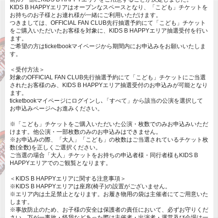
KIDS B HAPPYエリアはオープンなスペースとなり、「こども」チケットを
お持ちのお子様とお連れ様が一緒にご利用いただけます。
つきましては、OFFICIAL FAN CLUB先行抽選予約にて「こども」チケット
をご購入いただいたお客様を対象に、KIDS B HAPPYエリア抽選受付を行い
ます。
ご希望の方はticketbookマイページから期間内にお申込みをお願いいたしま
す。
＜受付方法＞
対象のOFFICIAL FAN CLUB先行抽選予約にて「こども」チケットにご当選
されたお客様のみ、KIDS B HAPPYエリア抽選受付のお申込みが可能となり
ます。
ticketbookマイページにログインし､「すべて」から該当の公演を選択して
お申込みページへお進みください。
※「こども」チケットをご購⼊いただいた公演・枚数でのみお申込みいただ
けます。他公演・⼀部枚数のみのお申込みはできません。
※お申込みの際、「大人」「こども」の枚数はご当選されているチケット枚
数(全数)を正しくご選択ください。
ご当選の場合「大人」チケットをお持ちの申込者様・同行者様もKIDS B
HAPPYエリアでのご観覧となります。
＜KIDS B HAPPYエリアに関する注意事項＞
※KIDS B HAPPYエリアは座席(椅子)の設置がございません。
※エリア内は土足禁止となります。お履き物用の袋は主催者にてご用意いた
します。
※事故防止のため、お子様の安全は保護者の責任において、必ずお守りくだ
さい。万が一事故・怪我などあった際は主催者・出演者・運営及び会場は一