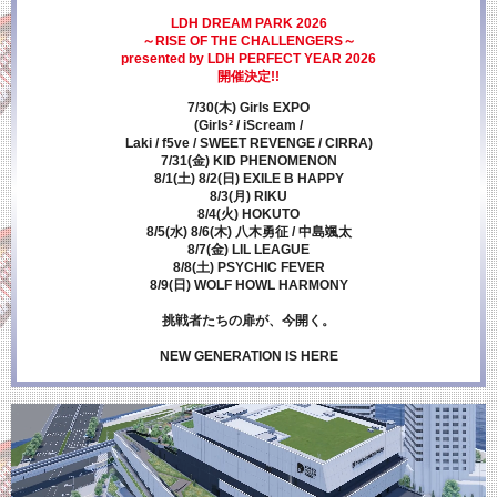
LDH DREAM PARK 2026
～RISE OF THE CHALLENGERS～
presented by LDH PERFECT YEAR 2026
開催決定!!
7/30(木) Girls EXPO
(Girls² / iScream /
Laki / f5ve / SWEET REVENGE / CIRRA)
7/31(金) KID PHENOMENON
8/1(土) 8/2(日) EXILE B HAPPY
8/3(月) RIKU
8/4(火) HOKUTO
8/5(水) 8/6(木) 八木勇征 / 中島颯太
8/7(金) LIL LEAGUE
8/8(土) PSYCHIC FEVER
8/9(日) WOLF HOWL HARMONY
挑戦者たちの扉が、今開く。
NEW GENERATION IS HERE