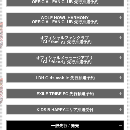
OFFICIAL FAN CLUB
OFFICIAL FAN CLUB 先行抽選予約
チケットの申込は終了しました
※各公演4枚までお申込み可能
チケットの申込は終了しました
WOLF HOWL HARMONY
OFFICIAL FAN CLUB 先行抽選予約
※各公演4枚までお申込み可能
オフィシャルファンクラブ
「GL² family」先行抽選予約
PSYCHIC FEVER GLOBAL
※各公演4枚までお申込み可能
OFFICIAL FAN CLUB
チケットの申込は終了しました
チケットの申込は終了しました
チケットの申込は終了しました
オフィシャルメッセージアプリ
「GL² friend」先行抽選予約
※各公演4枚までお申込み可能
LDH Girls mobile 先行抽選予約
※各公演4枚までお申込み可能
チケットの申込は終了しました
EXILE TRIBE FC 先行抽選予約
※各公演4枚までお申込み可能
KIDS B HAPPYエリア抽選受付
チケットの申込は終了しました
※各公演4枚までお申込み可能
一般先行 / 発売