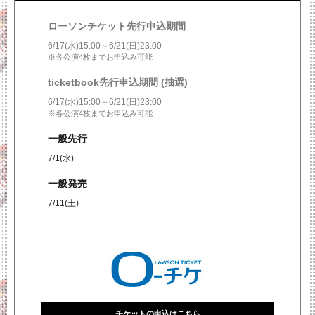
チケットの申込は終了しました
ローソンチケット先行申込期間
6/17(水)15:00～6/21(日)23:00
チケットの申込は終了しました
※各公演4枚までお申込み可能
ticketbook先行申込期間 (抽選)
チケットの申込は終了しました
6/17(水)15:00～6/21(日)23:00
※各公演4枚までお申込み可能
EXILE OFFICIAL FAN CLUB先行抽選予約
チケットの申込は終了しました
GENERATIONS OFFICIAL FAN CLUB
一般先行
先行抽選予約
EXILE OFFICIAL FAN CLUB
THE RAMPAGE OFFICIAL FAN CLUB
7/1(水)
三代目 J SOUL BROTHERS OFFICIAL FAN CLUB
先行抽選予約
劇団EXILE OFFICIAL FAN CLUB
THE RAMPAGE GLOBAL OFFICIAL FAN CLUB
GENERATIONS OFFICIAL FAN CLUB
一般発売
先行抽選予約
THE RAMPAGE OFFICIAL FAN CLUB
FANTASTICS OFFICIAL FAN CLUB先行抽選予約
7/11(土)
FANTASTICS OFFICIAL FAN CLUB
BALLISTIK BOYZ OFFICIAL FAN CLUB
PSYCHIC FEVER OFFICIAL FAN CLUB
LIL LEAGUE OFFICIAL FAN CLUB
KID PHENOMENON OFFICIAL FAN CLUB
THE JET BOY BANGERZ OFFICIAL FAN CLUB
WOLF HOWL HARMONY OFFICIAL FAN CLUB
チケットの申込はこちら