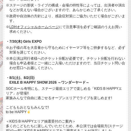
※ステージの形状・ライブの構成・会場の特性等によっては、出演者や演出
などが見えない場合がございますので、あらかじめご了承ください。
※政府や自治体の方針により、感染症対策にご協力いただく場合がございま
す。
※
LDHオフィシャルホームページ
にて注意事項を必ずご確認のうえお買い
求めください。
・7/30(木) Girls EXPO
※お子様の耳を大音量から守るためにイヤーマフ等をご持参するなど、必ず
対策を講じてください。
※本公演は同行者様へのチケット分配が必要です。チケット分配を行わない
場合も申込者様とご一緒にご入場いただけますので、当日チケット問い合
わせ窓口へお越しください。
・8/1(土)、8/2(日)
EXILE B HAPPY SHOW 2026 ～ワンダーヤード～
SGCホール有明にも、ステージ最前エリアで楽しめる「KIDS B HAPPYエ
リア」が登場!!
家族みんなで自由に過ごせるオープンエリアでライブを楽しめます!
こどももおとなもみんなで!
to be HAPPY
＜KIDS B HAPPYエリア抽選受付のご案内＞
多くのこどもたちに楽しんでいただくため、本公演では会場前方(ステージ
前)の一部にKIDS B HAPPYエリアをご用意することが決定しました。